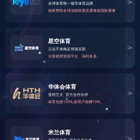
开云官方手机登录入口
>
党的建设
>
党建动态
开云官方手机登录入口-开云
神
2月14日，市产投集團举行党支部会（扩展）会议
总总监张斌主持人，集團党支部会镇长、董事会长贾禄平