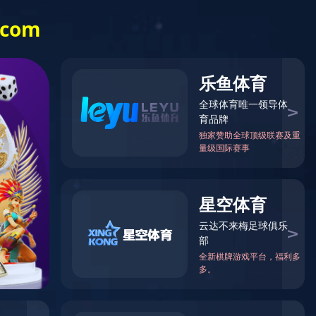
业务板块
开云官方手机登录入口