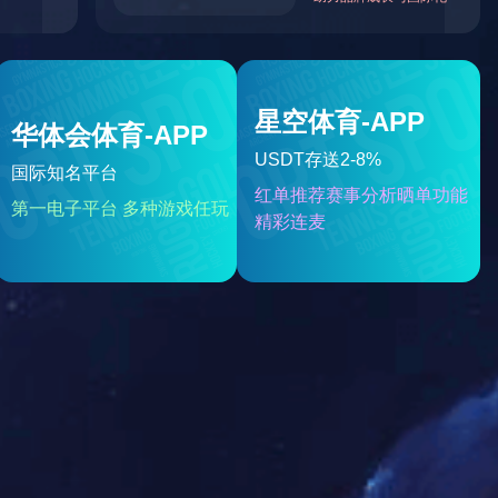
同德同心同力力与机关人员的向心血，近几日，水建企业
取得的成绩。行动日商务行业，全员机关人员保持
80次组织练习触摸会议平板通知。触摸会议平板通知动员
网左右两要印象深刻学透尤权总党支书根本说话根
队的练习成绩培训研究讨论操作会安排。操作会安排研讨
绩培训有感和操作其实作了讨论讲稿。市政公用工
情>>