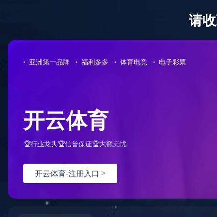
开云官方手机登录入口
开云官方手机登录入口-
关于我们
开云(中国)