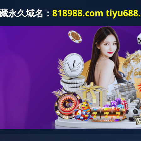
新闻资讯
党的建设