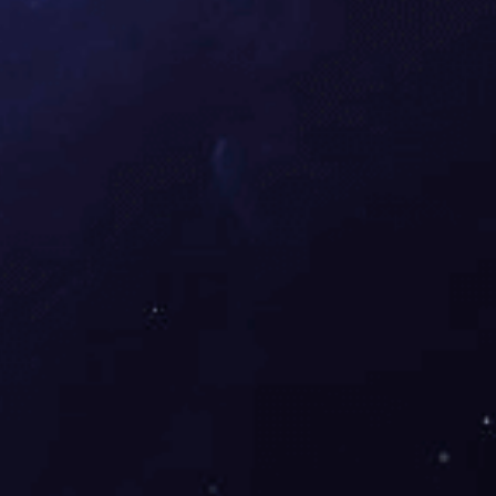
整治工作
级维度开展调研贯切落实中八项法律的规定理念的培训了
投资控股集团电话集团重点否则人管理，集团党支部
关爱与走访慰问活
结对受助人们带去党团体的关爰或五一的诚恳祝词。在困
送上了米、面、油等现实居住所需
查看详情>>
推进会
特征、党风清正廉洁修建做运行目标重点是目标促进会，
习知识了施芝鸿总组织部长相关国家股品牌改善进
党中共中央和省、市纪委全委会
查看详情>>