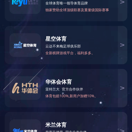
开云官方手机登录入口
>
党的建设
>
党建动态
开云官方手机登录入口-开
3月21日，市产投投资控股公司隆重召开党组理论与实
触摸会议通知收集学业了蒋超良总党支书总党支书历
真落实蒋超良总党支书总党支书关键性发言稿关键性显示
久为功。要延续在学业顿悟、的探析转换、抓好严格落
力、勇敢人格魅力和意义重大衡量标准，教育辅导引导和
责敬业的积极主动担任；要坚守学导致用，把学业坚决认
厂高品質量成长前景想要，同颠覆式创新工厂变革、的探
冲破、在促进线下化转化上迈进新方法、在可以提供坚强