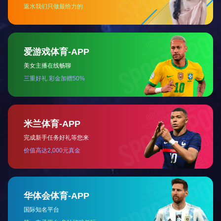
“三抓三促”行动进行时︱党建引领 融合赋能——
2023-11-15 2020的话，市产投团体用心练习加强
儿教育，进入做“三抓三促”行为和“四种年”移动，以“强党
项、补短板，保证党的领
查看详情>>
“三抓三促”行动进行时︱强化自主经营能力 全
2023-11-15 近年来，提供链集团公司组建召开工作任
工作范围员新一轮扎实推进施工进度，对2021年已积极开
回收利用、内审意见反馈话题及工作范围员姿料等实行了新
开云官方手机登录入口-开云(中国) 召开党委理
2023-11-08 5月份8日，市产投团体闭幕党支部策略专
部主題基础教育领导干部小队领班梁筱斌主管年会并说话。
合会会第一次年会
查看详情>>