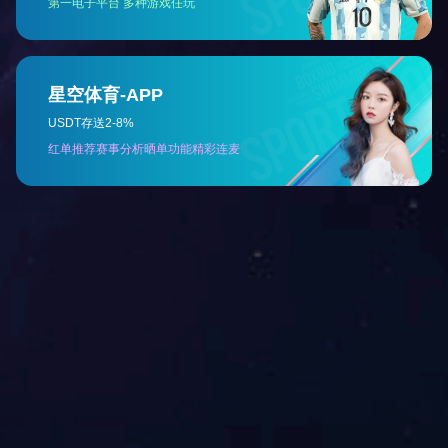
市政法委副书记朱永刚调研开云官方手机登录入口-
2023-11-06 12月4日，市综治委委副书纪朱永刚带
中心小学同時到庭实地调查研究提纲组。实地调查研究提纲组
出操作和项目流程发展等情况报告，理解综治委机关单位在
“三抓三促”行动进行时︱“严快实”一体推进“能
2023-11-06 程度思想风格项目建设上升年游戏活動实施
据“比掌握、比财报、比措施、比机关效能、比思想风格、比
要求自己“严”字当空，确保安全生产推行有的实效。不断严
“三抓三促”行动进行时︱开云官方手机登录入口-
2023-11-04 为全方位贯彻认真落实工作认真落实工作
投群瞄准主责本职、结合真正开发真正，明确的了各部门及