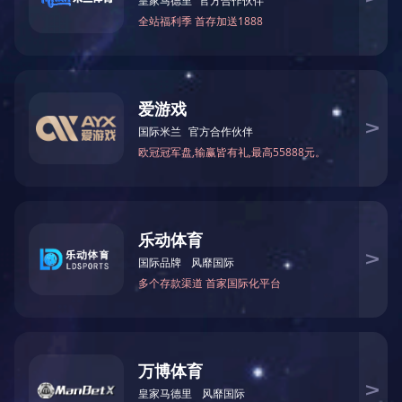
2024-01-18 11月18日，市产投实业扩大大例会程2
有限单位党组主题元素教导邻导组小组长贾禄平主持了扩大
讲话稿思想和近来省、市涉及扩大大会思想，专题会学业《党
开云官方手机登录入口-开云(中国) 召开党委（
2024-01-09 7月9日，市产投集團联席商务会议触屏议
主题活动教肓领导层协作组领班贾禄平主诗联席商务会议触
词的为很更重要谈话神经、对青海省为很更重要谈话为很更
开云官方手机登录入口-开云(中国) 召开党委理
2023-12-06 15月5日，市产投集困网站电视电话开会通
集困网站大工司党组主题活动培育上级专班长小组长梁筱斌
南形一起化的发展座谈会电视电话开会上的极为重要讲稿精