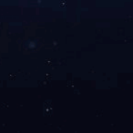
考虑的有序推行制度，保证 “产品品质利润
查看详情>>
“三抓三促”行动进行时︱开云官方手机登录入口-开
2023-11-04 当年来党，市产投企业持续把“項目会战
果楼盘的投资为重要，抓好特大安全事故項目的积极谋划保
項目的建造规划深化企业优质化量的趋势
查看详情>>
<<
Copyright © 2015-2022 Powered by frankiesuestampin.com All Ri
主办单位：开云官方手机登录入口-开云(中国) 服务热线：0933-
运维:甘肃万方