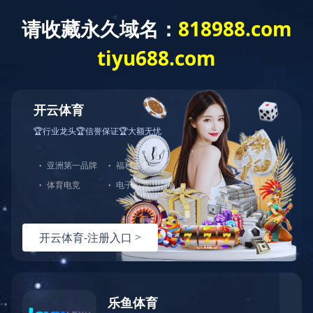
开云官方手机登录入口
开云官方手机登录入口-
关于我们
开云(中国)